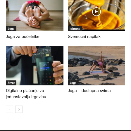
Joga
Ishrana
Joga za početnike
Svemoćni napitak
Život
Joga
Digitalno plaćanje za
Joga – dostupna svima
jednostavniju trgovinu