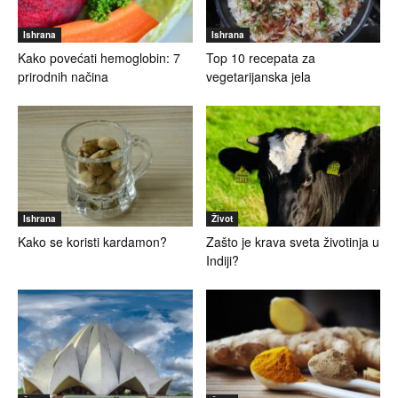
Ishrana
Ishrana
Kako povećati hemoglobin: 7
Top 10 recepata za
prirodnih načina
vegetarijanska jela
Ishrana
Život
Kako se koristi kardamon?
Zašto je krava sveta životinja u
Indiji?