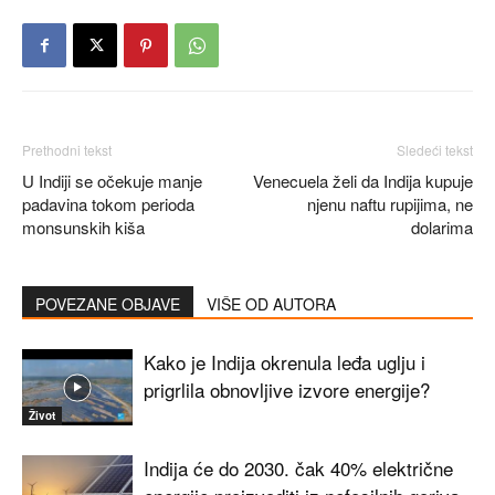
Prethodni tekst
Sledeći tekst
U Indiji se očekuje manje
Venecuela želi da Indija kupuje
padavina tokom perioda
njenu naftu rupijima, ne
monsunskih kiša
dolarima
POVEZANE OBJAVE
VIŠE OD AUTORA
Kako je Indija okrenula leđa uglju i
prigrlila obnovljive izvore energije?
Život
Indija će do 2030. čak 40% električne