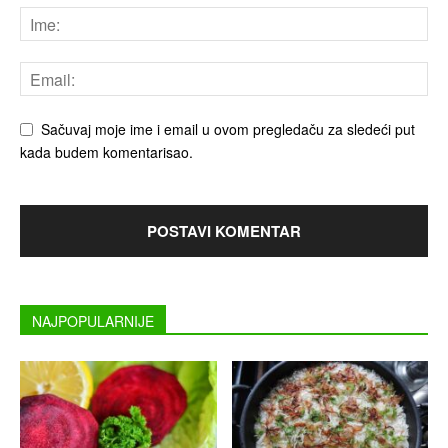
Sačuvaj moje ime i email u ovom pregledaču za sledeći put
kada budem komentarisao.
NAJPOPULARNIJE