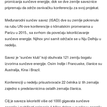
promicanja sunčeve energije, dok se dve zemlje saveznice
pripremaju da održe osnivačku konferenciju za svoj projekat.
Međunarodni sunčev savez (ISAD) dve su zemlje pokrenule
na rubu UN-ove konferencije o klimatskim promenama u
Parizu u 2015., sa svrhom da povećaju iskorišćavanje
sunčeve energije. Njihov prvi samit održaće se u Nju Delhiju u
nedelju.
Savez je “sunčev klub” koji obuhvata 121 zemlju bogatu
izvorima sunčeve energije. Osim Indije i Francuske, članice su
Australija, Kina i Brazil.
Konferenciji u nedelju prisustvovaće 22 čelnika iz tih zemalja
zajedno s predstavnicima ostalih zemalja članica.
Cilj je saveza iskoristiti više od 1000 gigavata sunčeve
energije i mobilisati najmanje 1 bilion dolara u sunčevu energiju