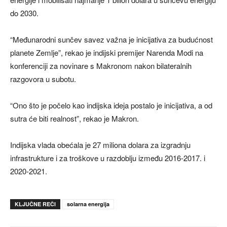
do 2030.
“Međunarodni sunčev savez važna je inicijativa za budućnost
planete Zemlje”, rekao je indijski premijer Narenda Modi na
konferenciji za novinare s Makronom nakon bilateralnih
razgovora u subotu.
“Ono što je počelo kao indijska ideja postalo je inicijativa, a od
sutra će biti realnost”, rekao je Makron.
Indijska vlada obećala je 27 miliona dolara za izgradnju
infrastrukture i za troškove u razdoblju između 2016-2017. i
2020-2021.
KLJUČNE REČI
solarna energija