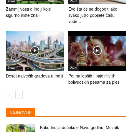
Život
Život
Zanimljivosti o Indiji koje
Evo šta će se dogoditi ako
sigurno niste znali
svako jutro popijete čašu
vode...
Život
Život
Deset najvećih gradova u Indiji
Pet najlepših i najdirljivijih
bolivudskih pesama za ples
NAJNOVIJE
Kako Indija dočekuje Novu godinu: Mozaik