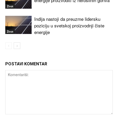
energije proizvoditi iz nefosilnih goriva
Život
Indija nastoji da preuzme lidersku
poziciju u svetskoj proizvodnji čiste
energije
Život
POSTAVI KOMENTAR