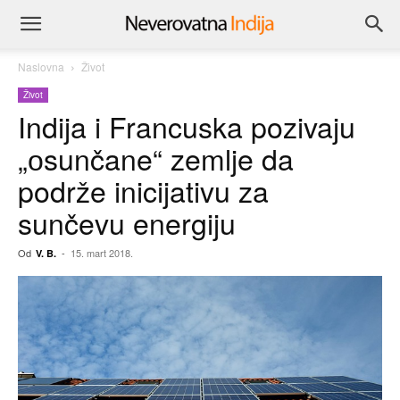
Naslovna
Život
Život
Indija i Francuska pozivaju
„оsunčane“ zemlje da
podrže inicijativu za
sunčevu energiju
Od
-
15. mart 2018.
V. B.