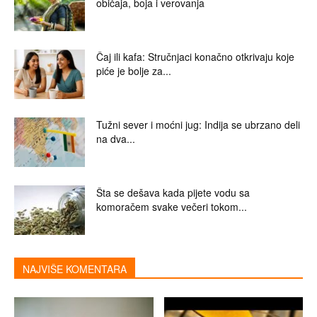
običaja, boja i verovanja
Čaj ili kafa: Stručnjaci konačno otkrivaju koje
piće je bolje za...
Tužni sever i moćni jug: Indija se ubrzano deli
na dva...
Šta se dešava kada pijete vodu sa
komoračem svake večeri tokom...
NAJVIŠE KOMENTARA