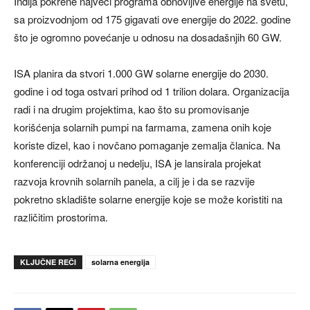
Indija pokrene najveći programa obnovljive energije na svetu,
sa proizvodnjom od 175 gigavati ove energije do 2022. godine
što je ogromno povećanje u odnosu na dosadašnjih 60 GW.
ISA planira da stvori 1.000 GW solarne energije do 2030.
godine i od toga ostvari prihod od 1 trilion dolara. Organizacija
radi i na drugim projektima, kao što su promovisanje
korišćenja solarnih pumpi na farmama, zamena onih koje
koriste dizel, kao i novčano pomaganje zemalja članica. Na
konferenciji održanoj u nedelju, ISA je lansirala projekat
razvoja krovnih solarnih panela, a cilj je i da se razvije
pokretno skladište solarne energije koje se može koristiti na
različitim prostorima.
KLJUČNE REČI
solarna energija