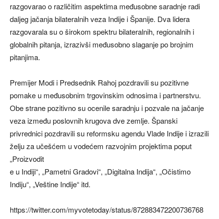
razgovarao o različitim aspektima međusobne saradnje radi
daljeg jačanja bilateralnih veza Indije i Španije. Dva lidera
razgovarala su o širokom spektru bilateralnih, regionalnih i
globalnih pitanja, izrazivši međusobno slaganje po brojnim
pitanjima.
Premijer Modi i Predsednik Rahoj pozdravili su pozitivne
pomake u međusobnim trgovinskim odnosima i partnerstvu.
Obe strane pozitivno su ocenile saradnju i pozvale na jačanje
veza između poslovnih krugova dve zemlje. Španski
privrednici pozdravili su reformsku agendu Vlade Indije i izrazili
želju za učešćem u vodećem razvojnim projektima poput
„Proizvodit
e u Indiji“, „Pametni Gradovi“, „Digitalna Indija“, „Očistimo
Indiju“, „Veštine Indije“ itd.
https://twitter.com/myvotetoday/status/872883472200736768