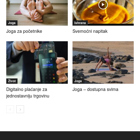
Joga
Ishrana
Joga za početnike
Svemoćni napitak
Život
Joga
Digitalno plaćanje za
Joga – dostupna svima
jednostavniju trgovinu