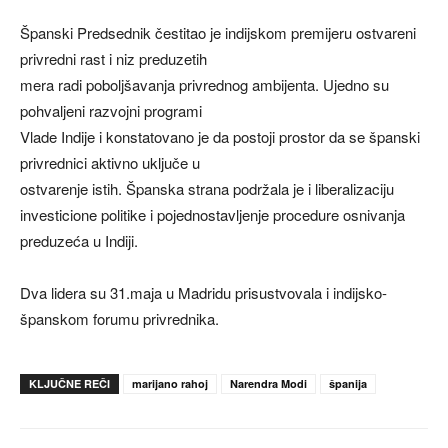
Španski Predsednik čestitao je indijskom premijeru ostvareni
privredni rast i niz preduzetih
mera radi poboljšavanja privrednog ambijenta. Ujedno su
pohvaljeni razvojni programi
Vlade Indije i konstatovano je da postoji prostor da se španski
privrednici aktivno uključe u
ostvarenje istih. Španska strana podržala je i liberalizaciju
investicione politike i pojednostavljenje procedure osnivanja
preduzeća u Indiji.
Dva lidera su 31.maja u Madridu prisustvovala i indijsko-
španskom forumu privrednika.
KLJUČNE REČI
marijano rahoj
Narendra Modi
španija