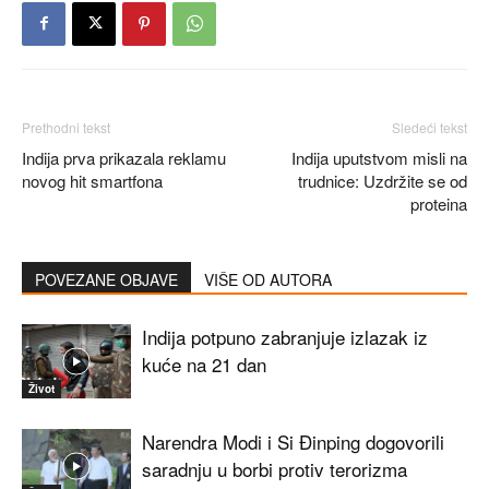
Prethodni tekst
Sledeći tekst
Indija prva prikazala reklamu
Indija uputstvom misli na
novog hit smartfona
trudnice: Uzdržite se od
proteina
POVEZANE OBJAVE
VIŠE OD AUTORA
Indija potpuno zabranjuje izlazak iz
kuće na 21 dan
Život
Narendra Modi i Si Đinping dogovorili
saradnju u borbi protiv terorizma