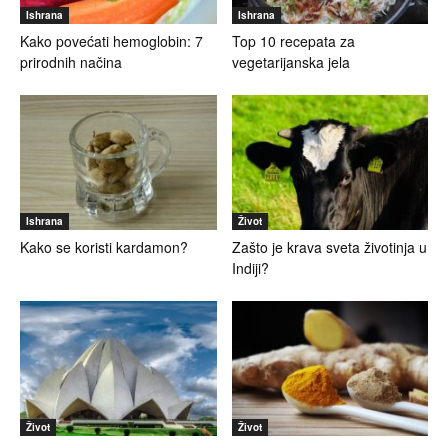
Ishrana
Ishrana
Kako povećati hemoglobin: 7
Top 10 recepata za
prirodnih načina
vegetarijanska jela
Ishrana
Život
Kako se koristi kardamon?
Zašto je krava sveta životinja u
Indiji?
Život
Život