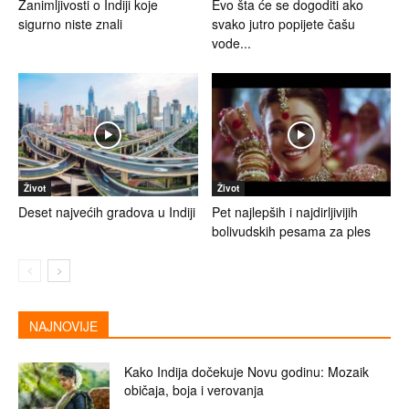
Zanimljivosti o Indiji koje
Evo šta će se dogoditi ako
sigurno niste znali
svako jutro popijete čašu
vode...
Život
Život
Deset najvećih gradova u Indiji
Pet najlepših i najdirljivijih
bolivudskih pesama za ples
NAJNOVIJE
Kako Indija dočekuje Novu godinu: Mozaik
običaja, boja i verovanja