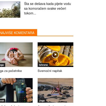
Šta se dešava kada pijete vodu
sa komoračem svake večeri
tokom...
NAJVIŠE KOMENTARA
oga
Ishrana
ga za početnike
Svemoćni napitak
ivot
Joga