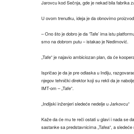
Jarovcu kod Sečnja, gde je nekad bila fabrika za
U ovom trenutku, ideja je da obnovimo proizvodn
– Ono što je dobro je da ‘Tafe’ ima istu platform
smo na dobrom putu – istakao je Nedimović.
„Tafe“ je najavio ambiciozan plan, da će kooperante
Ispričao je da je pre odlaska u Indiju, razgovar
njegov tehnički direktor koji su rekli da je nabolje
IMT-om – „Tafe“.
„Indijski inženjeri sledeće nedelje u Jarkovcu“
Kaže da će mu te reči ostati u glavi i nada se 
sastanke sa predstavnicima „Tafea“, a sledeće n