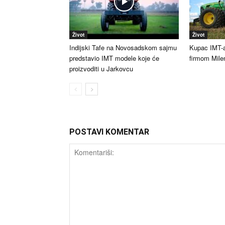
Život
Život
Indijski Tafe na Novosadskom sajmu
Kupac IMT-a
predstavio IMT modele koje će
firmom Mile
proizvoditi u Jarkovcu
POSTAVI KOMENTAR