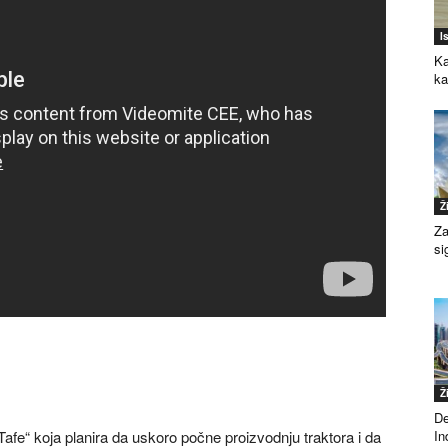
I
Ka
k
Ž
Za
si
Ž
De
„Tafe“ koja planira da uskoro počne proizvodnju traktora i da
Ind