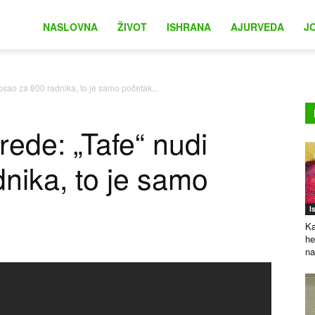
na
NASLOVNA
ŽIVOT
ISHRANA
AJURVEDA
J
posao za 800 radnika, to je samo početak...
vrede: „Tafe“ nudi
nika, to je samo
I
Ka
he
na