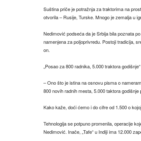
Suština priče je potražnja za traktorima na prost
otvorila – Rusije, Turske. Mnogo je zemalja u ig
Nedimović podseća da je Srbija bila poznata po m
namenjena za poljoprivredu. Postoji tradicija, 
on.
„Posao za 800 radnika, 5.000 traktora godišnje“
– Ono što je istina na osnovu pisma o namerama 
800 novih radnih mesta, 5.000 taktora godišnje 
Kako kaže, doći ćemo i do cifre od 1.500 o kojoj
Tehnologija se potpuno promenila, operacije koje
Nedimović. Inače, „Tafe“ u Indiji ima 12.000 zap