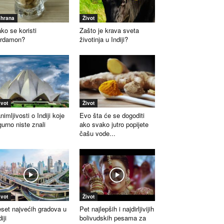
shrana
Život
ko se koristi
Zašto je krava sveta
ardamon?
životinja u Indiji?
ivot
Život
nimljivosti o Indiji koje
Evo šta će se dogoditi
gurno niste znali
ako svako jutro popijete
čašu vode...
ivot
Život
set najvećih gradova u
Pet najlepših i najdirljivijih
iji
bolivudskih pesama za