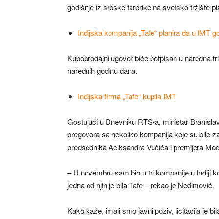
godišnje iz srpske farbrike na svetsko tržište p
Indijska kompanija „Tafe“ planira da u IMT g
Kupoprodajni ugovor biće potpisan u naredna tri
narednih godinu dana.
Indijska firma „Tafe“ kupila IMT
Gostujući u Dnevniku RTS-a, ministar Branislav N
pregovora sa nekoliko kompanija koje su bile za
predsednika Aelksandra Vučića i premijera Modija
– U novembru sam bio u tri kompanije u Indiji ko
jedna od njih je bila Tafe – rekao je Nedimović.
Kako kaže, imali smo javni poziv, licitacija je bil