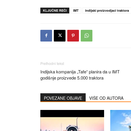
KLJUČNE REČI
IMT
indijski proizvodjaci traktora
Prethodni tekst
Indijska kompanija „Tafe“ planira da u IMT
godišnje proizvede 5.000 traktora
POVEZANE OBJAVE
VIŠE OD AUTORA