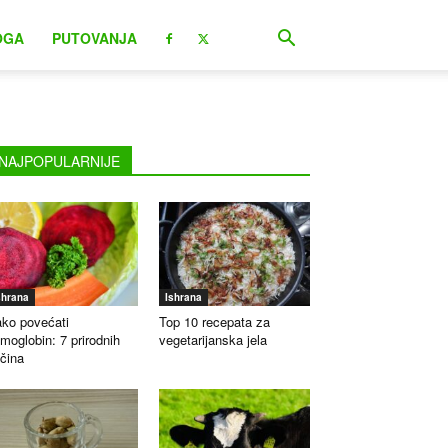
OGA
PUTOVANJA
NAJPOPULARNIJE
shrana
Ishrana
ko povećati
Top 10 recepata za
moglobin: 7 prirodnih
vegetarijanska jela
čina