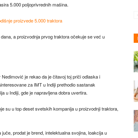
lasira 5.000 poljoprivrednih mašina.
odišnje proizvede 5.000 traktora
 dana, a proizvodnja prvog traktora očekuje se već u
edimović je rekao da je čitavoj toj priči odlaska i
interesovane za IMT u Indiji prethodio sastanak
 u Indiji, gde je napravljena dobra uvertira.
je su u top deset svetskih kompanija u proizvodnji traktora,
a juče, prodat je brend, intelektualna svojina, loakcija u