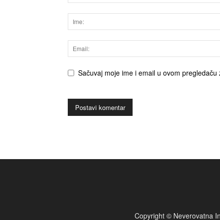
Sačuvaj moje ime i email u ovom pregledaču 
Copyright © Neverovatna In