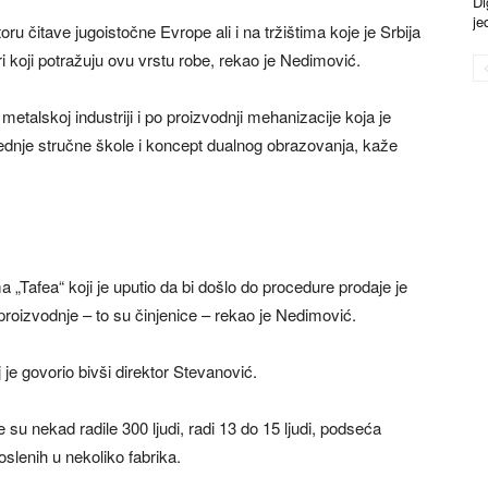
Di
je
oru čitave jugoistočne Evrope ali i na tržištima koje je Srbija
ri koji potražuju ovu vrstu robe, rekao je Nedimović.
etalskoj industriji i po proizvodnji mehanizacije koja je
srednje stručne škole i koncept dualnog obrazovanja, kaže
„Tafea“ koji je uputio da bi došlo do procedure prodaje je
proizvodnje – to su činjenice – rekao je Nedimović.
 je govorio bivši direktor Stevanović.
 su nekad radile 300 ljudi, radi 13 do 15 ljudi, podseća
oslenih u nekoliko fabrika.