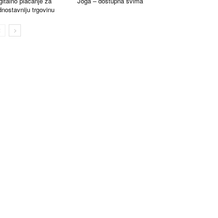
gitalno plaćanje za
Joga – dostupna svima
dnostavniju trgovinu