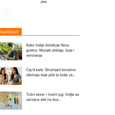
ples
NAJNOVIJE
Kako Indija dočekuje Novu
godinu: Mozaik običaja, boja i
verovanja
Čaj ili kafa: Stručnjaci konačno
otkrivaju koje piće je bolje za...
Tužni sever i moćni jug: Indija se
ubrzano deli na dva...