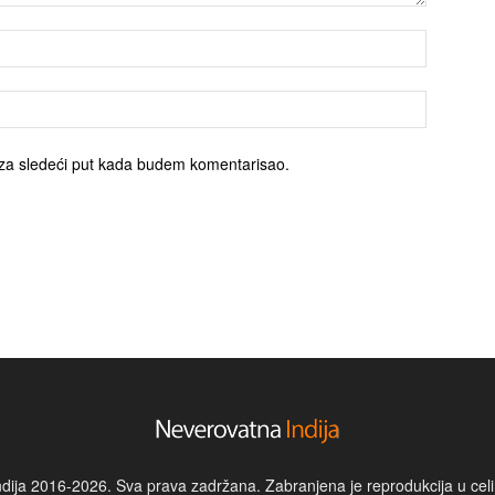
za sledeći put kada budem komentarisao.
dija 2016-2026. Sva prava zadržana. Zabranjena je reprodukcija u celin