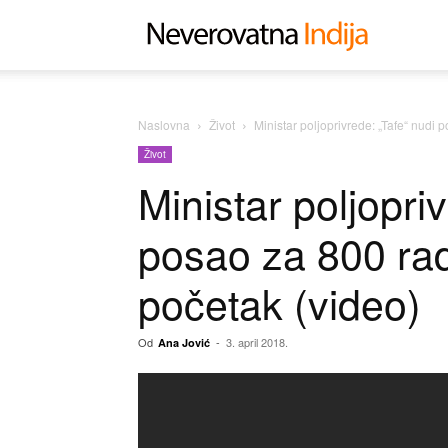
Neverovat
Indija
Naslovna
Život
Ministar poljoprivrede: „Tafe“ nudi 
Život
Ministar poljopri
posao za 800 rad
početak (video)
Od
-
3. april 2018.
Ana Jović