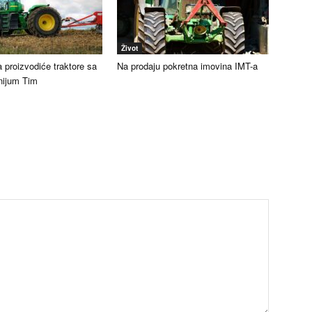
Život
 proizvodiće traktore sa
Na prodaju pokretna imovina IMT-a
nijum Tim