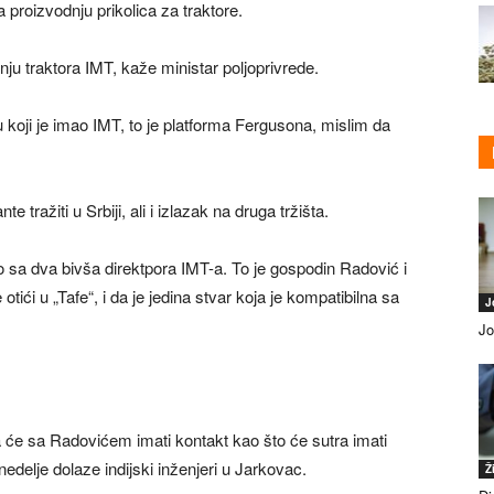
 proizvodnju prikolica za traktore.
ju traktora IMT, kaže ministar poljoprivrede.
u koji je imao IMT, to je platforma Fergusona, mislim da
 tražiti u Srbiji, ali i izlazak na druga tržišta.
ao sa dva bivša direktpora IMT-a. To je gospodin Radović i
 otići u „Tafe“, i da je jedina stvar koja je kompatibilna sa
J
Jo
da će sa Radovićem imati kontakt kao što će sutra imati
edelje dolaze indijski inženjeri u Jarkovac.
Ž