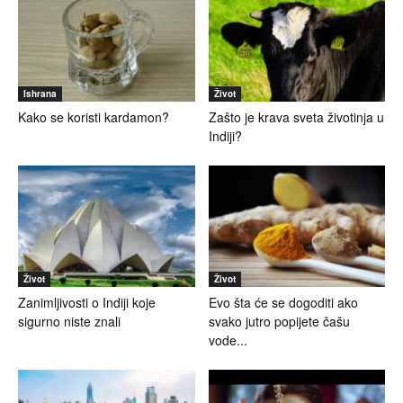
Ishrana
Život
Kako se koristi kardamon?
Zašto je krava sveta životinja u
Indiji?
Život
Život
Zanimljivosti o Indiji koje
Evo šta će se dogoditi ako
sigurno niste znali
svako jutro popijete čašu
vode...