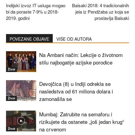
Indijski izvoz IT usluga mogao
Baisaki 2018: 4 tradicionalnih
bi da poraste 7-9% u 2018-
jela iz Pendžaba uz koja se
2019. godini
proslavlja Baisaki
POVEZANE OBJAVE
VIŠE OD AUTORA
Na Ambani način: Lekcije o životnom
stilu najbogatije azijske porodice
Život
Devojčica (8) u Indiji odrekla se
nasledstva od 61 miliona dolara i
zamonašila se
Život
Mumbaj: Zatrubite na semaforu i
rizikujete da ostanete „još jedan krug“
na crvenom
Život