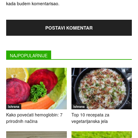
kada budem komentarisao.
NAJPOPULARNIJE
Ishrana
Ishrana
Kako povećati hemoglobin: 7
Top 10 recepata za
prirodnih načina
vegetarijanska jela