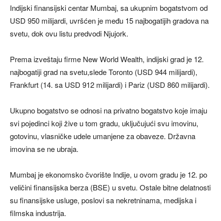
Indijski finansijski centar Mumbaj, sa ukupnim bogatstvom od
USD 950 milijardi, uvršćen je među 15 najbogatijih gradova na
svetu, dok ovu listu predvodi Njujork.
Prema izveštaju firme New World Wealth, indijski grad je 12.
najbogatiji grad na svetu,slede Toronto (USD 944 milijardi),
Frankfurt (14. sa USD 912 milijardi) i Pariz (USD 860 milijardi).
Ukupno bogatstvo se odnosi na privatno bogatstvo koje imaju
svi pojedinci koji žive u tom gradu, uključujući svu imovinu,
gotovinu, vlasničke udele umanjene za obaveze. Državna
imovina se ne ubraja.
Mumbaj je ekonomsko čvorište Indije, u ovom gradu je 12. po
veličini finansijska berza (BSE) u svetu. Ostale bitne delatnosti
su finansijske usluge, poslovi sa nekretninama, medijska i
filmska industrija.