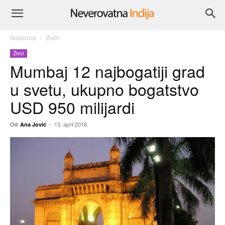
Naslovna
Život
Život
Mumbaj 12 najbogatiji grad
u svetu, ukupno bogatstvo
USD 950 milijardi
Od
-
13. april 2018.
Ana Jović