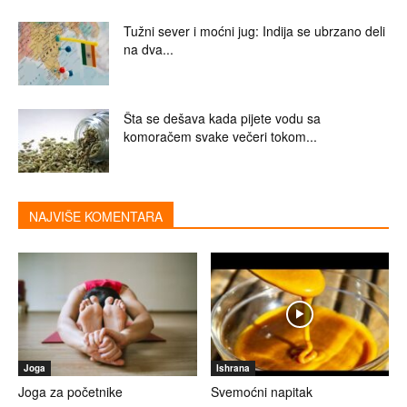
Tužni sever i moćni jug: Indija se ubrzano deli
na dva...
Šta se dešava kada pijete vodu sa
komoračem svake večeri tokom...
NAJVIŠE KOMENTARA
Joga
Ishrana
Joga za početnike
Svemoćni napitak