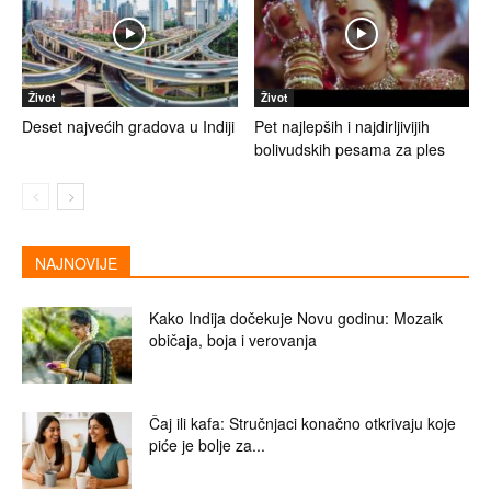
Život
Život
Deset najvećih gradova u Indiji
Pet najlepših i najdirljivijih
bolivudskih pesama za ples
NAJNOVIJE
Kako Indija dočekuje Novu godinu: Mozaik
običaja, boja i verovanja
Čaj ili kafa: Stručnjaci konačno otkrivaju koje
piće je bolje za...