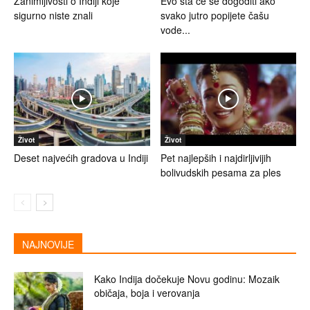
Zanimljivosti o Indiji koje
Evo šta će se dogoditi ako
sigurno niste znali
svako jutro popijete čašu
vode...
Život
Život
Deset najvećih gradova u Indiji
Pet najlepših i najdirljivijih
bolivudskih pesama za ples
NAJNOVIJE
Kako Indija dočekuje Novu godinu: Mozaik
običaja, boja i verovanja