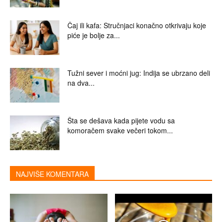
Čaj ili kafa: Stručnjaci konačno otkrivaju koje
piće je bolje za...
Tužni sever i moćni jug: Indija se ubrzano deli
na dva...
Šta se dešava kada pijete vodu sa
komoračem svake večeri tokom...
NAJVIŠE KOMENTARA