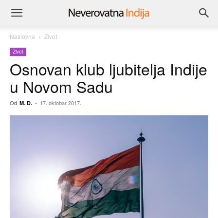
Naslovna
Život
Život
Osnovan klub ljubitelja Indije
u Novom Sadu
Od
-
17. oktobar 2017.
M. D.