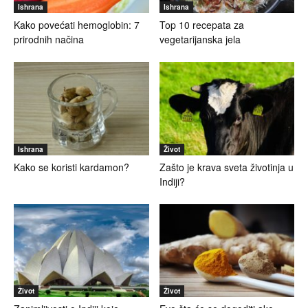
Ishrana
Ishrana
Kako povećati hemoglobin: 7
Top 10 recepata za
prirodnih načina
vegetarijanska jela
Ishrana
Život
Kako se koristi kardamon?
Zašto je krava sveta životinja u
Indiji?
Život
Život