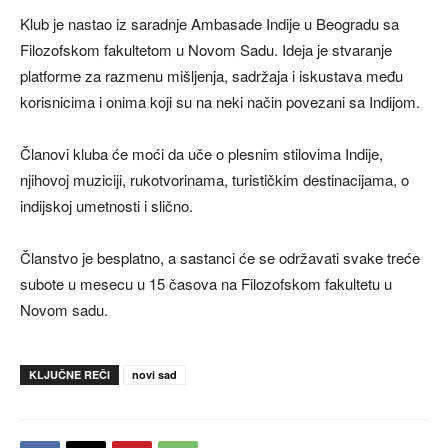
Klub je nastao iz saradnje Ambasade Indije u Beogradu sa
Filozofskom fakultetom u Novom Sadu. Ideja je stvaranje
platforme za razmenu mišljenja, sadržaja i iskustava među
korisnicima i onima koji su na neki način povezani sa Indijom.
Članovi kluba će moći da uče o plesnim stilovima Indije,
njihovoj muziciji, rukotvorinama, turističkim destinacijama, o
indijskoj umetnosti i slično.
Članstvo je besplatno, a sastanci će se održavati svake treće
subote u mesecu u 15 časova na Filozofskom fakultetu u
Novom sadu.
KLJUČNE REČI
novi sad