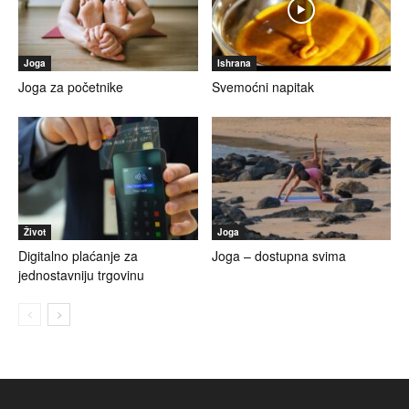
Joga
Ishrana
Joga za početnike
Svemoćni napitak
Život
Joga
Digitalno plaćanje za
Joga – dostupna svima
jednostavniju trgovinu