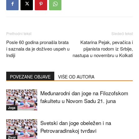
Prethodni tekst
Sledeći tekst
Posle 60 godina pronašla brata
Katarina Pejak, pevačica i
i saznala da je doživeo uspeh u
pijanista rodom iz Srbije,
Indiji
nastupa u novembru u Kolkati
POVEZANE OBJAVE
VIŠE OD AUTORA
Međunarodni dan joge na Filozofskom
fakultetu u Novom Sadu 21. juna
Joga
Svetski dan joge obeležen i na
Petrovaradinskoj tvrđavi
Život