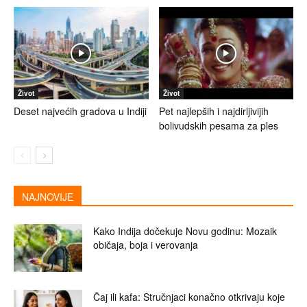
Život
Život
Deset najvećih gradova u Indiji
Pet najlepših i najdirljivijih
bolivudskih pesama za ples
NAJNOVIJE
Kako Indija dočekuje Novu godinu: Mozaik
običaja, boja i verovanja
Čaj ili kafa: Stručnjaci konačno otkrivaju koje