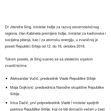
Dr Jitendra Sing, ministar Indije za razvoj severnoistočnog
regiona, član Kabineta premijera Indije, ministar za kadrovska i
socijalna pitanja, kao i za atomsku energiju, u zvaničnoj je
poseti Republici Srbija od 12. do 16. oktobra 2016.
Tokom posete, dr Sing susreo se sa sledećim srpskim
zvaničnicima:
Aleksandar Vučić, predsednik Vlade Republike Srbije
Maja Gojković, predsednica Narodne skupštine Republike
Srbije
Ivica Dačić, prvi potpredsednik Vlade i ministar spoljnih
poslova Republike Srbije, koji će biti domaćin večeri u čast