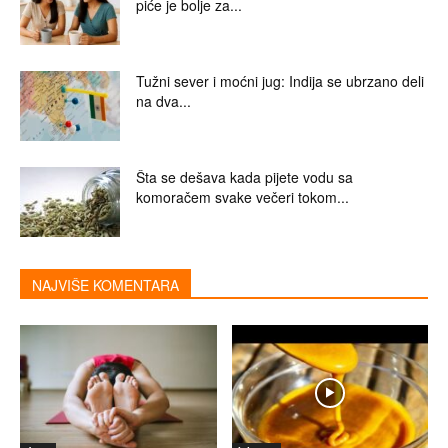
piće je bolje za...
Tužni sever i moćni jug: Indija se ubrzano deli
na dva...
Šta se dešava kada pijete vodu sa
komoračem svake večeri tokom...
NAJVIŠE KOMENTARA