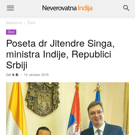
Naslovna
Život
Život
Poseta dr Jitendre Singa,
ministra Indije, Republici
Srbiji
Od
-
14. oktobar 2016.
V. B.