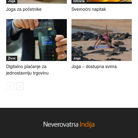
Joga
Ishrana
Joga za početnike
Svemoćni napitak
Život
Joga
Digitalno plaćanje za
Joga – dostupna svima
jednostavniju trgovinu