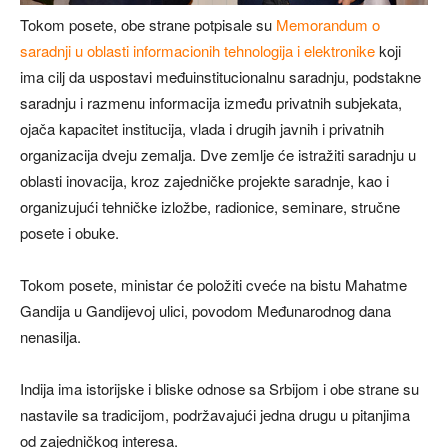
Tokom posete, obe strane potpisale su
Memorandum o
saradnji u oblasti informacionih tehnologija i elektronike
koji
ima cilj da uspostavi međuinstitucionalnu saradnju, podstakne
saradnju i razmenu informacija između privatnih subjekata,
ojača kapacitet institucija, vlada i drugih javnih i privatnih
organizacija dveju zemalja. Dve zemlje će istražiti saradnju u
oblasti inovacija, kroz zajedničke projekte saradnje, kao i
organizujući tehničke izložbe, radionice, seminare, stručne
posete i obuke.
Tokom posete, ministar će položiti cveće na bistu Mahatme
Gandija u Gandijevoj ulici, povodom Međunarodnog dana
nenasilja.
Indija ima istorijske i bliske odnose sa Srbijom i obe strane su
nastavile sa tradicijom, podržavajući jedna drugu u pitanjima
od zajedničkog interesa.