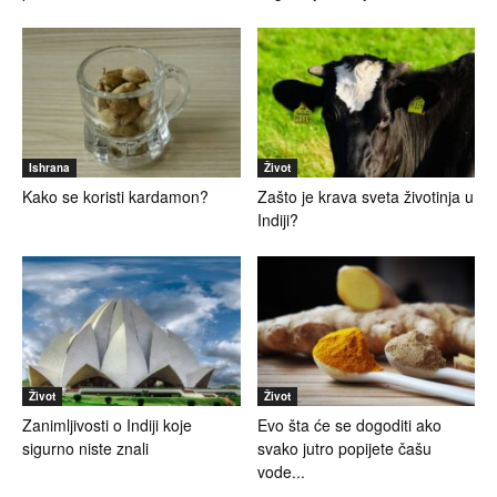
Ishrana
Život
Kako se koristi kardamon?
Zašto je krava sveta životinja u
Indiji?
Život
Život
Zanimljivosti o Indiji koje
Evo šta će se dogoditi ako
sigurno niste znali
svako jutro popijete čašu
vode...