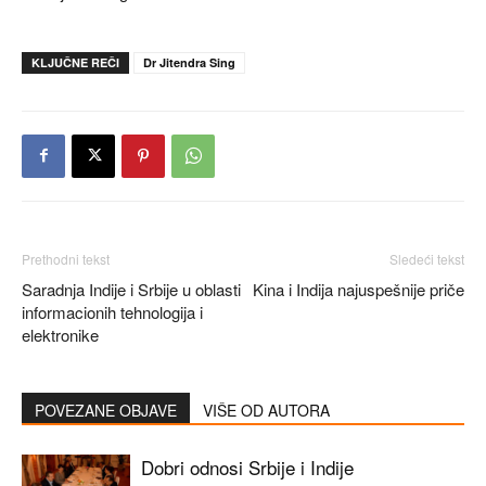
KLJUČNE REČI
Dr Jitendra Sing
Prethodni tekst
Sledeći tekst
Saradnja Indije i Srbije u oblasti
Kina i Indija najuspešnije priče
informacionih tehnologija i
elektronike
POVEZANE OBJAVE
VIŠE OD AUTORA
Dobri odnosi Srbije i Indije