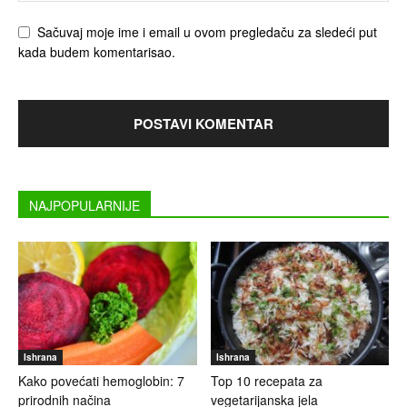
Sačuvaj moje ime i email u ovom pregledaču za sledeći put
kada budem komentarisao.
NAJPOPULARNIJE
Ishrana
Ishrana
Kako povećati hemoglobin: 7
Top 10 recepata za
prirodnih načina
vegetarijanska jela