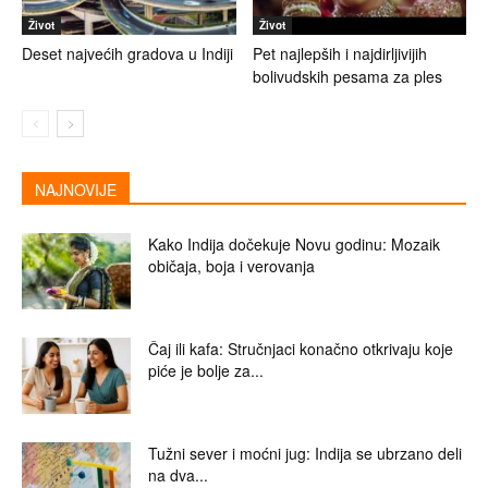
Život
Život
Deset najvećih gradova u Indiji
Pet najlepših i najdirljivijih
bolivudskih pesama za ples
NAJNOVIJE
Kako Indija dočekuje Novu godinu: Mozaik
običaja, boja i verovanja
Čaj ili kafa: Stručnjaci konačno otkrivaju koje
piće je bolje za...
Tužni sever i moćni jug: Indija se ubrzano deli
na dva...