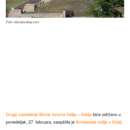
Foto: falco/pixabay.com
Drugo zasedanje Biznis foruma Indija – Srbija
biće održano u
ponedeljak, 27. februara, saopštila je
Ambasada Indije u Srbiji
.