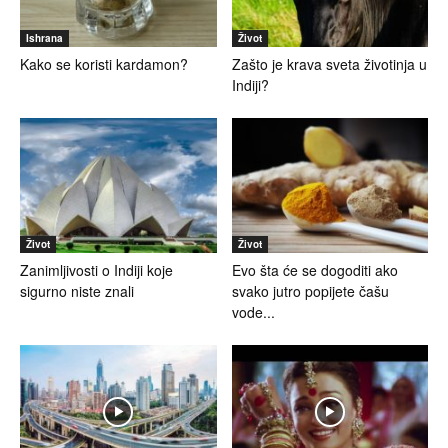
Ishrana
Život
Kako se koristi kardamon?
Zašto je krava sveta životinja u
Indiji?
Život
Život
Zanimljivosti o Indiji koje
Evo šta će se dogoditi ako
sigurno niste znali
svako jutro popijete čašu
vode...