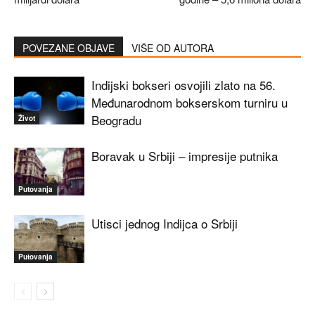
POVEZANE OBJAVE
VIŠE OD AUTORA
Indijski bokseri osvojili zlato na 56.
Međunarodnom bokserskom turniru u
Beogradu
Život
Boravak u Srbiji – impresije putnika
Putovanja
Utisci jednog Indijca o Srbiji
Putovanja