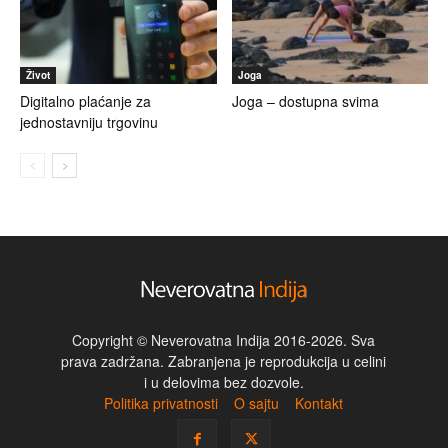
Život
Joga
Digitalno plaćanje za
Joga – dostupna svima
jednostavniju trgovinu
Copyright © Neverovatna Indija 2016-2026. Sva
prava zadržana. Zabranjena je reprodukcija u celini
i u delovima bez dozvole.
Politika privatnosti
O sajtu
Kontakt