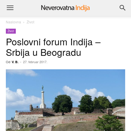
Naslovna
Život
Život
Poslovni forum Indija –
Srbija u Beogradu
Od
-
27. februar 2017.
V. B.