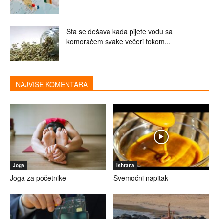
Šta se dešava kada pijete vodu sa
komoračem svake večeri tokom...
NAJVIŠE KOMENTARA
Joga
Ishrana
Joga za početnike
Svemoćni napitak