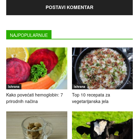
NAJPOPULARNIJE
Ishrana
Ishrana
Kako povećati hemoglobin: 7
Top 10 recepata za
prirodnih načina
vegetarijanska jela