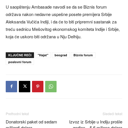
U saopštenju Ambasade navodi se da se Biznis forum
održava nakon nedavne uspešne posete premijera Srbije
Aleksanda Vučića Indiji, i da će to biti pripremni sastanak za
treću sednicu Mešovitog ekonomskog komiteta Indije i Srbije,
koja će uskoro biti održana u Nju Delhiju.
KLJUČNE REČI
"Hajat"
beograd
Biznis forum
poslovni forum
Prethodni tekst
Sledeći tekst
Donatorski paket od sedam
Izvoz iz Srbije u Indiju prošle
milijardi dolara
godine – 5,6 miliona dolara