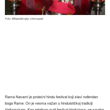
Foto: Wikipedia/vijay chennupati
Rama Navami je prolećni hindu festival koji slavi rođendan
boga Rame. On je veoma važan u hinduističkoj tradiciji
Vaišnavizam. Kao relativno mali festival hinduizma, ne smatra