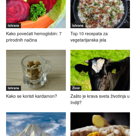
Ishrana
Ishrana
Kako povećati hemoglobin: 7
Top 10 recepata za
prirodnih načina
vegetarijanska jela
Ishrana
Život
Kako se koristi kardamon?
Zašto je krava sveta životinja u
Indiji?