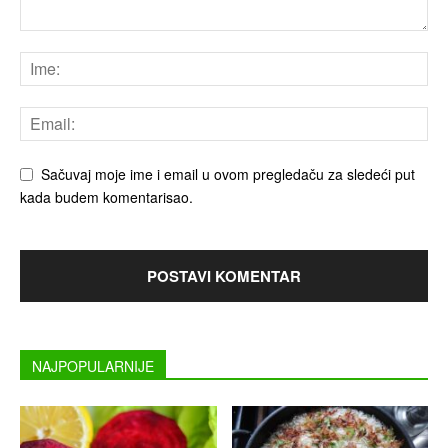
Sačuvaj moje ime i email u ovom pregledaču za sledeći put
kada budem komentarisao.
NAJPOPULARNIJE