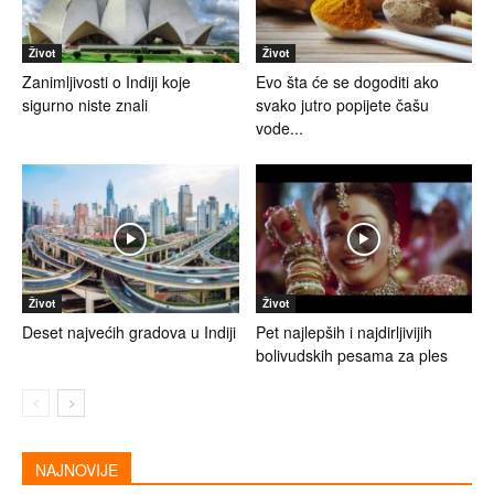
Život
Život
Zanimljivosti o Indiji koje
Evo šta će se dogoditi ako
sigurno niste znali
svako jutro popijete čašu
vode...
Život
Život
Deset najvećih gradova u Indiji
Pet najlepših i najdirljivijih
bolivudskih pesama za ples
NAJNOVIJE