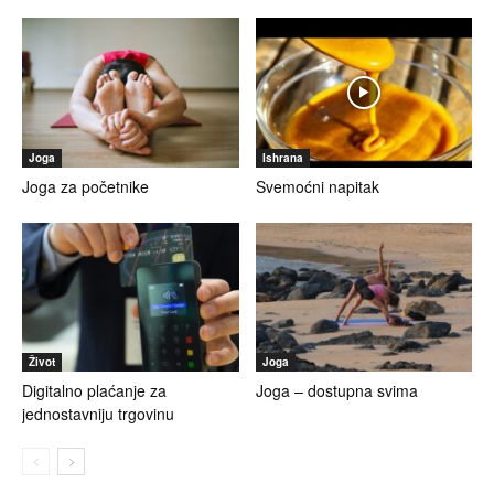
Joga
Ishrana
Joga za početnike
Svemoćni napitak
Život
Joga
Digitalno plaćanje za
Joga – dostupna svima
jednostavniju trgovinu