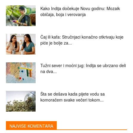
Kako Indija dočekuje Novu godinu: Mozaik
običaja, boja i verovanja
Čaj ili kafa: Stručnjaci konačno otkrivaju koje
piće je bolje za...
Tužni sever i moćni jug: Indija se ubrzano deli
na dva...
Šta se dešava kada pijete vodu sa
komoračem svake večeri tokom...
NAJVIŠE KOMENTARA