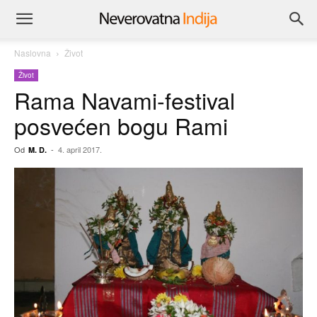
Naslovna
Život
Život
Rama Navami-festival
posvećen bogu Rami
Od
-
4. april 2017.
M. D.