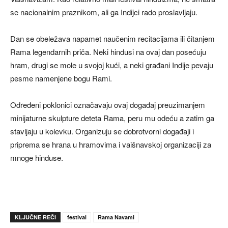
se nacionalnim praznikom, ali ga Indijci rado proslavljaju.
Dan se obeležava napamet naučenim recitacijama ili čitanjem
Rama legendarnih priča. Neki hindusi na ovaj dan posećuju
hram, drugi se mole u svojoj kući, a neki građani Indije pevaju
pesme namenjene bogu Rami.
Određeni poklonici označavaju ovaj događaj preuzimanjem
minijaturne skulpture deteta Rama, peru mu odeću a zatim ga
stavljaju u kolevku. Organizuju se dobrotvorni događaji i
priprema se hrana u hramovima i vaišnavskoj organizaciji za
mnoge hinduse.
KLJUČNE REČI
festival
Rama Navami