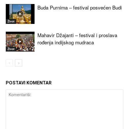
Buda Purnima – festival posvećen Budi
Život
Mahavir Džajanti – festival i proslava
rođenja indijskog mudraca
Život
POSTAVI KOMENTAR