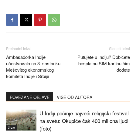
Prethodni tekst
Sledeći tekst
Ambasadorka Indije
Putujete u Indiju? Dobićete
učestvovala na 3. sastanku
besplatnu SIM karticu čim
Mešovitog ekonomskog
dođete
komiteta Indije i Srbije
POVEZANE OBJAVE
VIŠE OD AUTORA
U Indiji počinje najveći religijski festival
na svetu: Okupiće čak 400 miliona ljudi
(foto)
Život