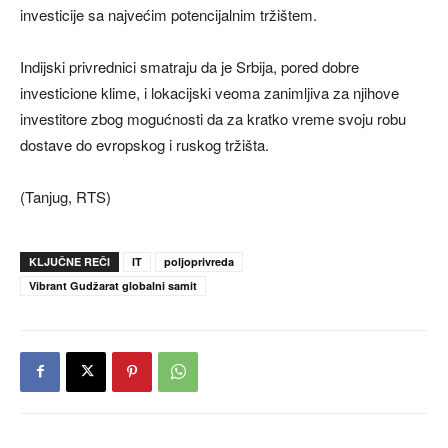
investicije sa najvećim potencijalnim tržištem.
Indijski privrednici smatraju da je Srbija, pored dobre
investicione klime, i lokacijski veoma zanimljiva za njihove
investitore zbog mogućnosti da za kratko vreme svoju robu
dostave do evropskog i ruskog tržišta.
(Tanjug, RTS)
KLJUČNE REČI
IT
poljoprivreda
Vibrant Gudžarat globalni samit