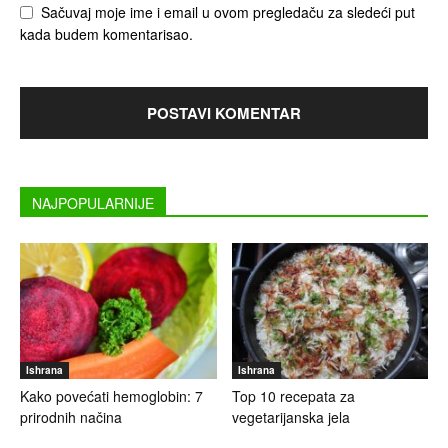
Sačuvaj moje ime i email u ovom pregledaču za sledeći put
kada budem komentarisao.
NAJPOPULARNIJE
Ishrana
Ishrana
Kako povećati hemoglobin: 7
Top 10 recepata za
prirodnih načina
vegetarijanska jela