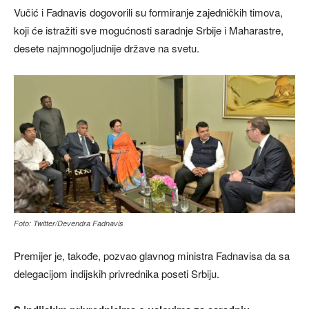
Vučić i Fadnavis dogovorili su formiranje zajedničkih timova,
koji će istražiti sve mogućnosti saradnje Srbije i Maharastre,
desete najmnogoljudnije države na svetu.
Foto: Twitter/Devendra Fadnavis
Premijer je, takođe, pozvao glavnog ministra Fadnavisa da sa
delegacijom indijskih privrednika poseti Srbiju.