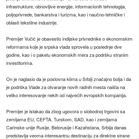
infrastrukture, obnovljive energije, informacionih tehnologija,
poljoprivrede, bankarstva i turizma, kao i naučno-tehničke i
oblasti tekstilne industrije.
Premijer Vučić je obavestio indijske privrednike o ekonomskim
reformama koje je srpska vlada sprovela u poslednje dve
godine, kao i o paketu ekonomskih mera za podršku stranim
investitorima.
On je naglasio da je poslovna klima u Srbiji značajno bolja i da
je podrška Vlade za otvaranje novih radnih mesta naišla na
veliko interesovanje nekih od najvećih evropskih kompanija.
Premijer je istakao da zbog ugovora o slobodnoj trgovini sa
zemljama EU, CEFTA, Turskom, SAD, kao i zemljama
Carinske unije Rusije, Belorusije i Kazahstana, Srbija danas
predstavlja veoma interesantnu destinaciju za direktne strane