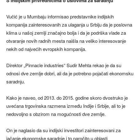
S indijskim privrednicima o uslovima za saradnju
Vučić je u Mumbaju informisao predstavnike indijskih
kompanija zainteresovanih za ulaganja u Srbiju da je poslovna
klima u našoj zemlji značajno bolja i da je podrška vlade za
otvaranje novih radnih mesta naišla na veliko interesovanje
nekih od najvećih evropskih kompanija.
Direktor „Pinnacle industries“ Sudir Mehta rekao je da su
odnosi dve zemlje dobri, ali da je potrebno pojačati ekonomsku
saradnju.
Kako je naveo, od 2013. do 2015. godine skoro dvostruko je
uvećana trgovinska razmena između Indije i Srbije, ali to je
nedovoljno s obzirom na mogućnosti dve zemlje.
On je naglasio da su indijski investitori zainteresovani za
jačanje ekonomske saradnje i to naročito u oblasti