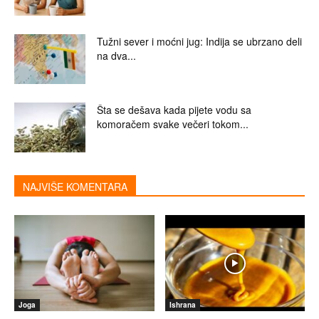
Tužni sever i moćni jug: Indija se ubrzano deli
na dva...
Šta se dešava kada pijete vodu sa
komoračem svake večeri tokom...
NAJVIŠE KOMENTARA
Joga
Ishrana