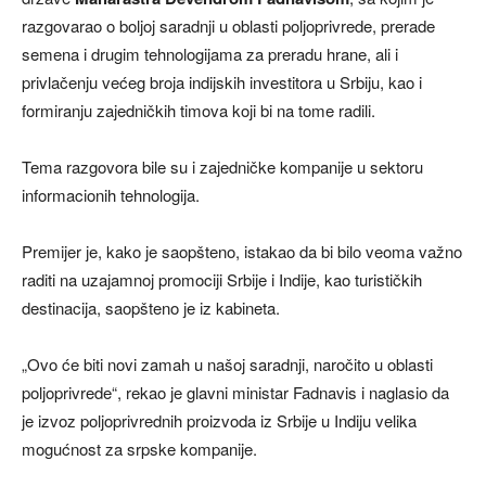
razgovarao o boljoj saradnji u oblasti poljoprivrede, prerade
semena i drugim tehnologijama za preradu hrane, ali i
privlačenju većeg broja indijskih investitora u Srbiju, kao i
formiranju zajedničkih timova koji bi na tome radili.
Tema razgovora bile su i zajedničke kompanije u sektoru
informacionih tehnologija.
Premijer je, kako je saopšteno, istakao da bi bilo veoma važno
raditi na uzajamnoj promociji Srbije i Indije, kao turističkih
destinacija, saopšteno je iz kabineta.
„Ovo će biti novi zamah u našoj saradnji, naročito u oblasti
poljoprivrede“, rekao je glavni ministar Fadnavis i naglasio da
je izvoz poljoprivrednih proizvoda iz Srbije u Indiju velika
mogućnost za srpske kompanije.