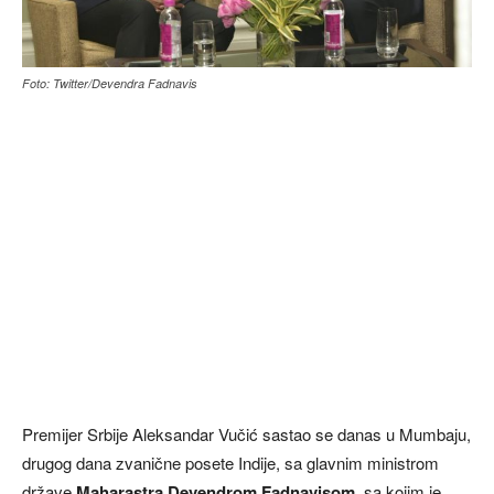
Foto: Twitter/Devendra Fadnavis
Premijer Srbije Aleksandar Vučić sastao se danas u Mumbaju,
drugog dana zvanične posete Indije, sa glavnim ministrom
države
Maharastra Devendrom Fadnavisom
, sa kojim je