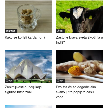
Ishrana
Život
Kako se koristi kardamon?
Zašto je krava sveta životinja u
Indiji?
Život
Život
Zanimljivosti o Indiji koje
Evo šta će se dogoditi ako
sigurno niste znali
svako jutro popijete čašu
vode...