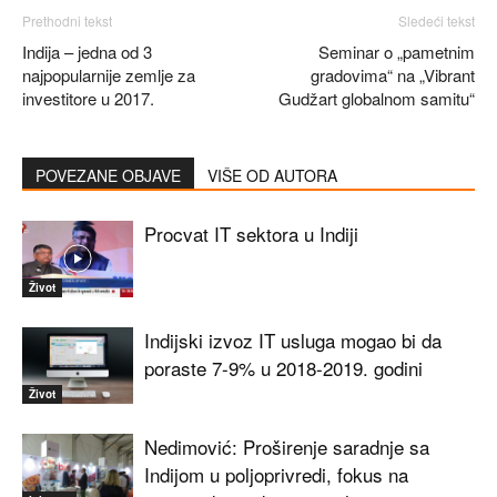
Prethodni tekst
Sledeći tekst
Indija – jedna od 3
Seminar o „pametnim
najpopularnije zemlje za
gradovima“ na „Vibrant
investitore u 2017.
Gudžart globalnom samitu“
POVEZANE OBJAVE
VIŠE OD AUTORA
Procvat IT sektora u Indiji
Život
Indijski izvoz IT usluga mogao bi da
poraste 7-9% u 2018-2019. godini
Život
Nedimović: Proširenje saradnje sa
Indijom u poljoprivredi, fokus na