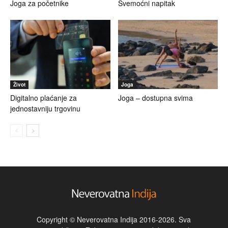
Joga za početnike
Svemoćni napitak
Život
Joga
Digitalno plaćanje za
Joga – dostupna svima
jednostavniju trgovinu
Copyright © Neverovatna Indija 2016-2026. Sva