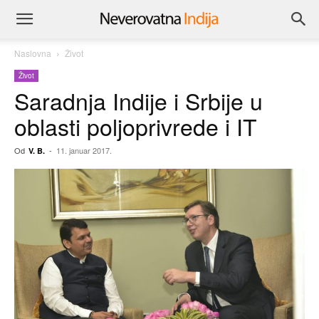
Naslovna
Život
Život
Saradnja Indije i Srbije u
oblasti poljoprivrede i IT
Od
-
11. januar 2017.
V. B.