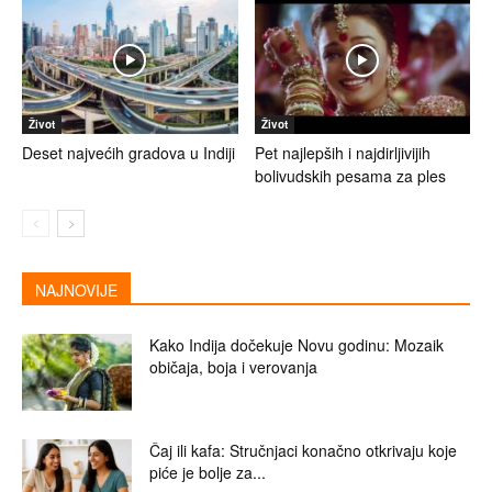
Život
Život
Deset najvećih gradova u Indiji
Pet najlepših i najdirljivijih
bolivudskih pesama za ples
NAJNOVIJE
Kako Indija dočekuje Novu godinu: Mozaik
običaja, boja i verovanja
Čaj ili kafa: Stručnjaci konačno otkrivaju koje
piće je bolje za...