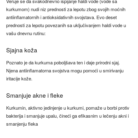
Veruje se da svakodnevno ispijanje haldi vode (vode sa
kurkumom) nudi niz prednosti za lepotu zbog svojih moćnih
antiinflamatornih i antioksidativnih svojstava. Evo deset
prednosti za lepotu povezanih sa uključivanjem haldi vode u
vašu dnevnu rutinu:
Sjajna koža
Poznato je da kurkuma poboljšava ten i daje prirodni sjaj.
Njena antiinflamatorna svojstva mogu pomoći u smirivanju
iritacije kože.
Smanjuje akne i fleke
Kurkumin, aktivno jedinjenje u kurkumi, pomaže u borbi protiv
bakterija i smanjuje upalu, čineći ga efikasnim u lečenju akni i
smanjenju fleka