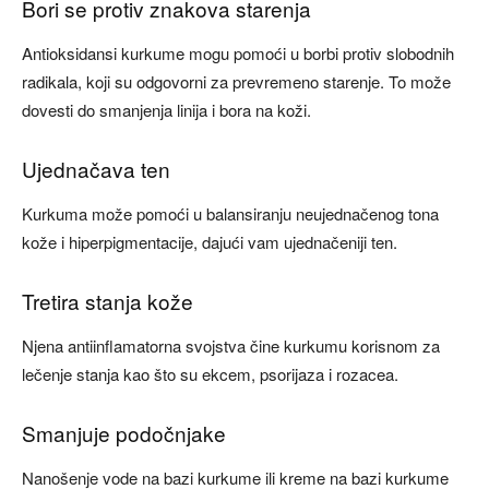
Bori se protiv znakova starenja
Antioksidansi kurkume mogu pomoći u borbi protiv slobodnih
radikala, koji su odgovorni za prevremeno starenje. To može
dovesti do smanjenja linija i bora na koži.
Ujednačava ten
Kurkuma može pomoći u balansiranju neujednačenog tona
kože i hiperpigmentacije, dajući vam ujednačeniji ten.
Tretira stanja kože
Njena antiinflamatorna svojstva čine kurkumu korisnom za
lečenje stanja kao što su ekcem, psorijaza i rozacea.
Smanjuje podočnjake
Nanošenje vode na bazi kurkume ili kreme na bazi kurkume