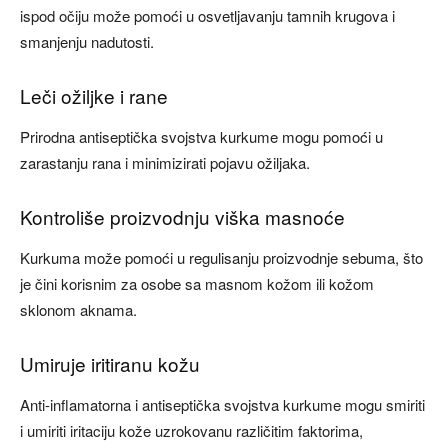
ispod očiju može pomoći u osvetljavanju tamnih krugova i
smanjenju nadutosti.
Leči ožiljke i rane
Prirodna antiseptička svojstva kurkume mogu pomoći u
zarastanju rana i minimizirati pojavu ožiljaka.
Kontroliše proizvodnju viška masnoće
Kurkuma može pomoći u regulisanju proizvodnje sebuma, što
je čini korisnim za osobe sa masnom kožom ili kožom
sklonom aknama.
Umiruje iritiranu kožu
Anti-inflamatorna i antiseptička svojstva kurkume mogu smiriti
i umiriti iritaciju kože uzrokovanu različitim faktorima,