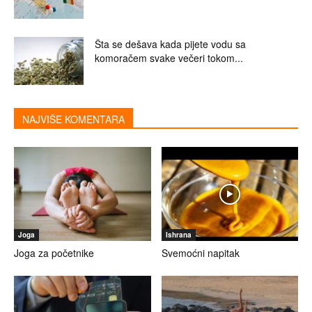
Šta se dešava kada pijete vodu sa
komoračem svake večeri tokom...
NAJVIŠE KOMENTARA
Joga
Ishrana
Joga za početnike
Svemoćni napitak