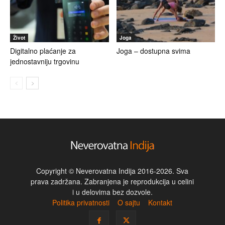
Život
Joga
Digitalno plaćanje za
Joga – dostupna svima
jednostavniju trgovinu
Copyright © Neverovatna Indija 2016-2026. Sva
prava zadržana. Zabranjena je reprodukcija u celini
i u delovima bez dozvole.
Politika privatnosti
O sajtu
Kontakt