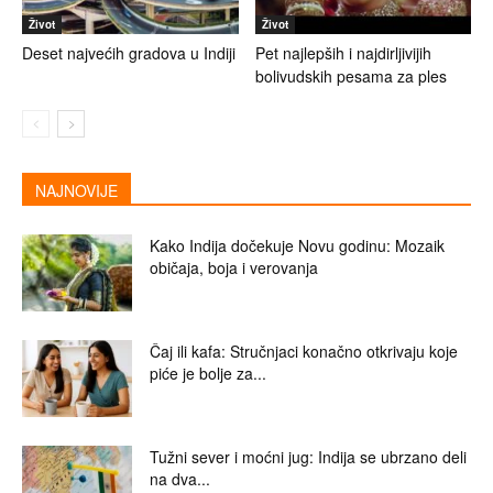
Život
Život
Deset najvećih gradova u Indiji
Pet najlepših i najdirljivijih
bolivudskih pesama za ples
NAJNOVIJE
Kako Indija dočekuje Novu godinu: Mozaik
običaja, boja i verovanja
Čaj ili kafa: Stručnjaci konačno otkrivaju koje
piće je bolje za...
Tužni sever i moćni jug: Indija se ubrzano deli
na dva...