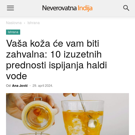
Naslovna
Ishrana
Ishrana
Vaša koža će vam biti
zahvalna: 10 izuzetnih
prednosti ispijanja haldi
vode
Od
-
29. april 2024.
Ana Jović