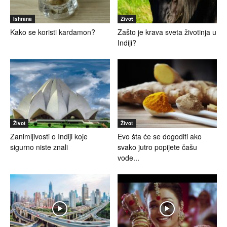
Ishrana
Život
Kako se koristi kardamon?
Zašto je krava sveta životinja u
Indiji?
Život
Život
Zanimljivosti o Indiji koje
Evo šta će se dogoditi ako
sigurno niste znali
svako jutro popijete čašu
vode...