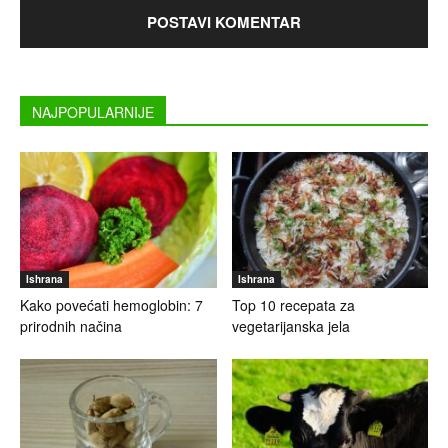
NAJPOPULARNIJE
Ishrana
Ishrana
Kako povećati hemoglobin: 7
Top 10 recepata za
prirodnih načina
vegetarijanska jela