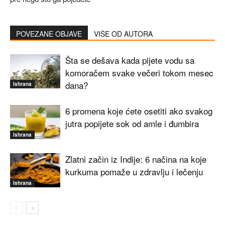
POVEZANE OBJAVE
VIŠE OD AUTORA
Šta se dešava kada pijete vodu sa
komoračem svake večeri tokom mesec
dana?
Ishrana
6 promena koje ćete osetiti ako svakog
jutra popijete sok od amle i đumbira
Ishrana
Zlatni začin iz Indije: 6 načina na koje
kurkuma pomaže u zdravlju i lečenju
Ishrana