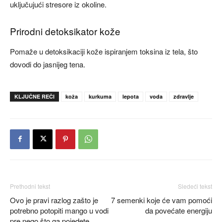
uključujući stresore iz okoline.
Prirodni detoksikator kože
Pomaže u detoksikaciji kože ispiranjem toksina iz tela, što
dovodi do jasnijeg tena.
KLJUČNE REČI
koža
kurkuma
lepota
voda
zdravlje
Prethodni tekst
Sledeći tekst
Ovo je pravi razlog zašto je
7 semenki koje će vam pomoći
potrebno potopiti mango u vodi
da povećate energiju
pre nego što ga pojedete