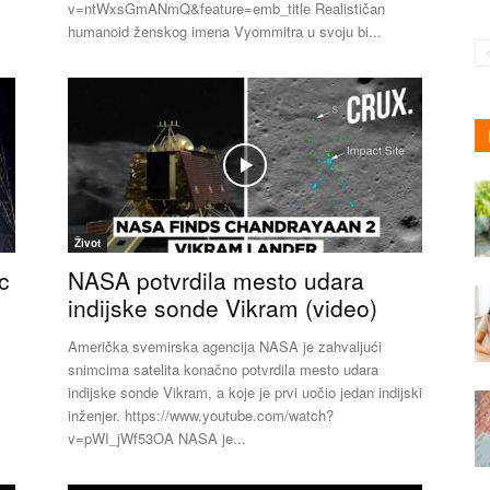
v=ntWxsGmANmQ&feature=emb_title Realističan
humanoid ženskog imena Vyommitra u svoju bi...
Život
c
NASA potvrdila mesto udara
indijske sonde Vikram (video)
Američka svemirska agencija NASA je zahvaljući
snimcima satelita konačno potvrdila mesto udara
indijske sonde Vikram, a koje je prvi uočio jedan indijski
inženjer. https://www.youtube.com/watch?
v=pWI_jWf53OA NASA je...