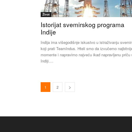
Život
Istorijat svemirskog programa
Indije
Indija ima višegodišnje iskustvo u istraživanju svemi
koji prati TeamIndus. Hteli smo da izvučemo najbitnij
momente i napravimo najveću ikad napravljenu priču 
Indiji....
1
2