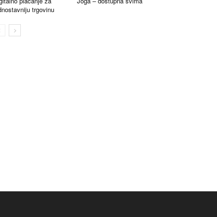
gitalno plaćanje za
Joga – dostupna svima
dnostavniju trgovinu