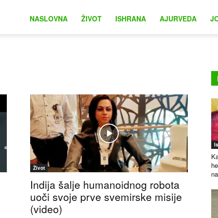
na
NASLOVNA
ŽIVOT
ISHRANA
AJURVEDA
J
I
Ka
he
Život
na
Indija šalje humanoidnog robota
uoči svoje prve svemirske misije
(video)