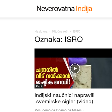
Neverovat
Indija
Naslovna
Ključne reči
ISRO
Oznaka: ISRO
Život
Indijski naučnici napravili
„svemirske cigle“ (video)
Moći ćemo da zidamo na Mesecu!