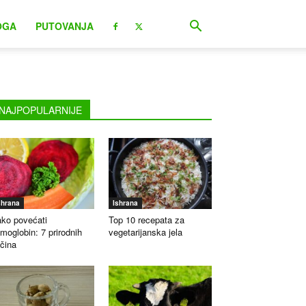
OGA
PUTOVANJA
NAJPOPULARNIJE
shrana
Ishrana
ko povećati
Top 10 recepata za
moglobin: 7 prirodnih
vegetarijanska jela
čina