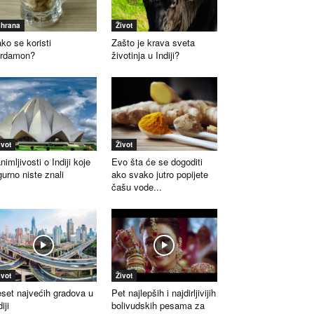
shrana
Život
ko se koristi
Zašto je krava sveta
ardamon?
životinja u Indiji?
ivot
Život
nimljivosti o Indiji koje
Evo šta će se dogoditi
gurno niste znali
ako svako jutro popijete
čašu vode...
ivot
Život
set najvećih gradova u
Pet najlepših i najdirljivijih
iji
bolivudskih pesama za