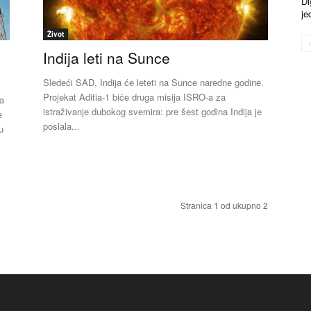
Di
je
Život
Indija leti na Sunce
Sledeći SAD, Indija će leteti na Sunce naredne godine.
Projekat Aditia-1 biće druga misija ISRO-a za
ra
istraživanje dubokog svemira: pre šest godina Indija je
e
poslala...
u
Stranica 1 od ukupno 2