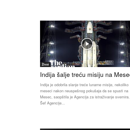
Život
Indija šalje treću misiju na Mese
Indija je odobrila slanje treće lunarne misije, nekoliko
meseci nakon neuspešnog pokušaja da se spusti na
Mesec, saopštila je Agencija za istraživanje svemira.
Šef Agencije...