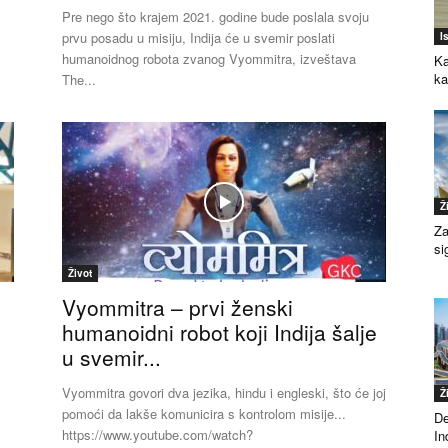
Pre nego što krajem 2021. godine bude poslala svoju
prvu posadu u misiju, Indija će u svemir poslati
I
humanoidnog robota zvanog Vyommitra, izveštava
Ka
k
The...
Ž
Za
si
Život
Vyommitra – prvi ženski
humanoidni robot koji Indija šalje
u svemir...
Vyommitra govori dva jezika, hindu i engleski, što će joj
Ž
pomoći da lakše komunicira s kontrolom misije...
De
https://www.youtube.com/watch?
Ind