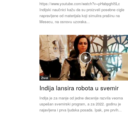
https://www.youtube.com/watch?v=pHabpghI5Lc
Indijski naučnici kažu da su proizveli posebne cigle
napravljene od materijala koji simulira prašinu na
Mesecu, na osnovu uzoraka...
Život
Indija lansira robota u svemir
Indija je za manje od jedne decenije razvila veoma
uspešan svemirski program, a za 2022. godinu je
najavljena i prva ljudska posada. Ipak, pre prvih...