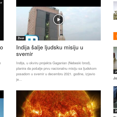
Život
eo
Indija šalje ljudsku misiju u
svemir
n
Indija, u okviru projekta Gaganian (Nebeski brod),
planira da pošalje prvu nacionalnu misiju sa ljudskom
J
posadom u svemir u decembru 2021. godine, izjavio
Jo
je...
Ž