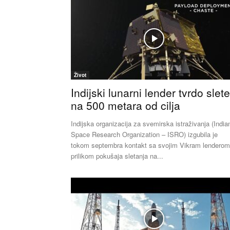
Život
Indijski lunarni lender tvrdo slet
na 500 metara od cilja
Indijska organizacija za svemirska istraživanja (India
Space Research Organization – ISRO) izgubila je
tokom septembra kontakt sa svojim Vikram lenderom
prilikom pokušaja sletanja na...