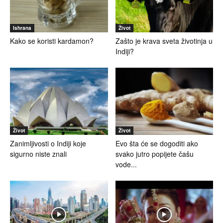
Ishrana
Život
Kako se koristi kardamon?
Zašto je krava sveta životinja u
Indiji?
Život
Život
Zanimljivosti o Indiji koje
Evo šta će se dogoditi ako
sigurno niste znali
svako jutro popijete čašu
vode...