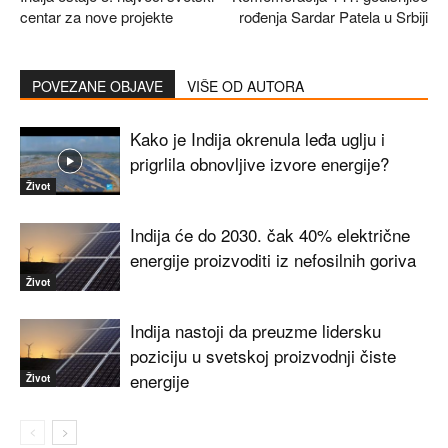
centar za nove projekte
rođenja Sardar Patela u Srbiji
POVEZANE OBJAVE
VIŠE OD AUTORA
Kako je Indija okrenula leđa uglju i
prigrlila obnovljive izvore energije?
Život
Indija će do 2030. čak 40% električne
energije proizvoditi iz nefosilnih goriva
Život
Indija nastoji da preuzme lidersku
poziciju u svetskoj proizvodnji čiste
energije
Život