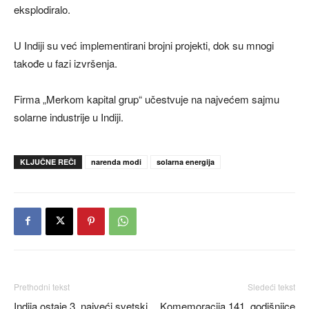
eksplodiralo.
U Indiji su već implementirani brojni projekti, dok su mnogi
takođe u fazi izvršenja.
Firma „Merkom kapital grup“ učestvuje na najvećem sajmu
solarne industrije u Indiji.
KLJUČNE REČI
narenda modi
solarna energija
Prethodni tekst
Sledeći tekst
Indija ostaje 3. najveći svetski
Komemoracija 141. godišnjice