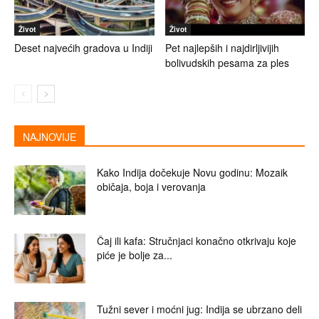
Život
Život
Deset najvećih gradova u Indiji
Pet najlepših i najdirljivijih
bolivudskih pesama za ples
NAJNOVIJE
Kako Indija dočekuje Novu godinu: Mozaik
običaja, boja i verovanja
Čaj ili kafa: Stručnjaci konačno otkrivaju koje
piće je bolje za...
Tužni sever i moćni jug: Indija se ubrzano deli