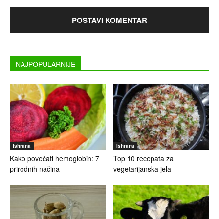
NAJPOPULARNIJE
Ishrana
Ishrana
Kako povećati hemoglobin: 7
Top 10 recepata za
prirodnih načina
vegetarijanska jela