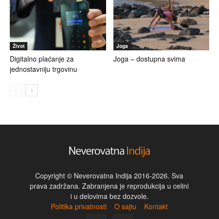
Život
Joga
Digitalno plaćanje za
Joga – dostupna svima
jednostavniju trgovinu
Copyright © Neverovatna Indija 2016-2026. Sva
prava zadržana. Zabranjena je reprodukcija u celini
i u delovima bez dozvole.
Politika privatnosti
O sajtu
Kontakt