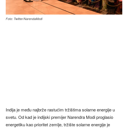
Foto: Twitter/NarendaModi
Indija je među najbrže rastućim tržištima solarne energije u
svetu. Od kad je indijski premijer Narendra Modi proglasio
energetiku kao prioritet zemlje, tržište solarne energije je