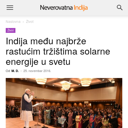
Naslovna
Život
Život
Indija među najbrže
rastućim tržištima solarne
energije u svetu
Od
-
25. novembar 2016.
M. D.