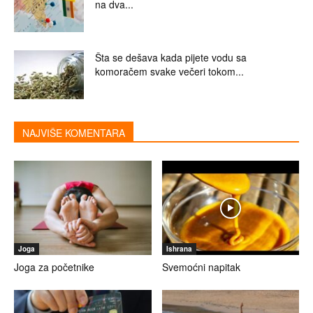
na dva...
Šta se dešava kada pijete vodu sa
komoračem svake večeri tokom...
NAJVIŠE KOMENTARA
Joga
Ishrana
Joga za početnike
Svemoćni napitak