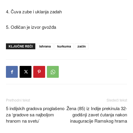
4. Čuva zube i uklanja zadah
5. Odličan je izvor gvožđa
KLJUČNE REČI
ishrana
kurkuma
začin
Prethodni tekst
Sledeći tekst
5 indijskih gradova proglašeno
Žena (85) iz Indije prekinula 32-
za ‘gradove sa najboljom
godišnji zavet ćutanja nakon
hranom na svetu’
inauguracije Ramskog hrama