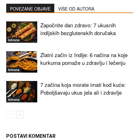
POVEZANE OBJAVE
VIŠE OD AUTORA
Započnite dan zdravo: 7 ukusnih
indijskih bezglutenskih doručaka
Ishrana
Zlatni začin iz Indije: 6 načina na koje
kurkuma pomaže u zdravlju i lečenju
Ishrana
7 začina koja morate imati kod kuće:
Poboljšavaju ukus jela ali i zdravlje
Ishrana
POSTAVI KOMENTAR