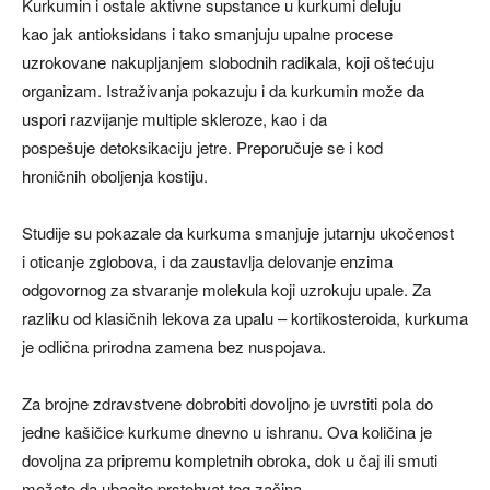
Kurkumin i ostale aktivne supstance u kurkumi deluju
kao jak antioksidans i tako smanjuju upalne procese
uzrokovane nakupljanjem slobodnih radikala, koji oštećuju
organizam. Istraživanja pokazuju i da kurkumin može da
uspori razvijanje multiple skleroze, kao i da
pospešuje detoksikaciju jetre. Preporučuje se i kod
hroničnih oboljenja kostiju.
Studije su pokazale da kurkuma smanjuje jutarnju ukočenost
i oticanje zglobova, i da zaustavlja delovanje enzima
odgovornog za stvaranje molekula koji uzrokuju upale. Za
razliku od klasičnih lekova za upalu – kortikosteroida, kurkuma
je odlična prirodna zamena bez nuspojava.
Za brojne zdravstvene dobrobiti dovoljno je uvrstiti pola do
jedne kašičice kurkume dnevno u ishranu. Ova količina je
dovoljna za pripremu kompletnih obroka, dok u čaj ili smuti
možete da ubacite prstohvat tog začina.