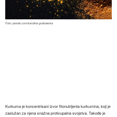
Foto: pexels.com/karolina-grabowska
Kurkuma je koncentrisani izvor fitonutrijenta kurkumina, koji je
zaslužan za njena snažna protivupalna svojstva. Takođe je