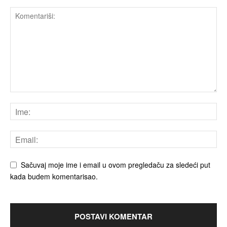
Sačuvaj moje ime i email u ovom pregledaču za sledeći put
kada budem komentarisao.