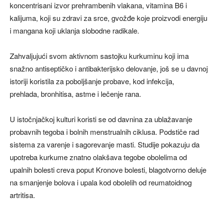
koncentrisani izvor prehrambenih vlakana, vitamina B6 i
kalijuma, koji su zdravi za srce, gvožđe koje proizvodi energiju
i mangana koji uklanja slobodne radikale.
Zahvaljujući svom aktivnom sastojku kurkuminu koji ima
snažno antiseptičko i antibakterijsko delovanje, još se u davnoj
istoriji koristila za poboljšanje probave, kod infekcija,
prehlada, bronhitisa, astme i lečenje rana.
U istočnjačkoj kulturi koristi se od davnina za ublažavanje
probavnih tegoba i bolnih menstrualnih ciklusa. Podstiče rad
sistema za varenje i sagorevanje masti. Studije pokazuju da
upotreba kurkume znatno olakšava tegobe obolelima od
upalnih bolesti creva poput Kronove bolesti, blagotvorno deluje
na smanjenje bolova i upala kod obolelih od reumatoidnog
artritisa.