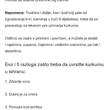
Napomena:
Trudnice i dojilje, kao i ljudi koji pate od
zgrušavanja krvi, kamenja u žuči ili dijabetesa, treba da se
posavetuju sa lekarom pre uzimanja kurkume.
Odlično se slaže s pirinčem i povrćem, a možete je dodati
i napicima, supama, čajevima i ceđenim sokovima, pa čak i
desertima.
Evo i 5 razloga zašto treba da uvrstite kurkumu
u ishranu:
1. Zdravlje srca
2. Dobra je za creva
3. Pomaže kod artritisa