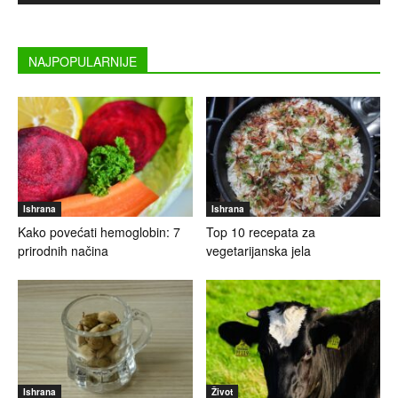
NAJPOPULARNIJE
Ishrana
Ishrana
Kako povećati hemoglobin: 7
Top 10 recepata za
prirodnih načina
vegetarijanska jela
Ishrana
Život