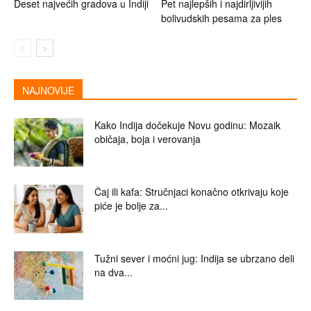
Deset najvećih gradova u Indiji
Pet najlepših i najdirljivijih
bolivudskih pesama za ples
NAJNOVIJE
Kako Indija dočekuje Novu godinu: Mozaik
običaja, boja i verovanja
Čaj ili kafa: Stručnjaci konačno otkrivaju koje
piće je bolje za...
Tužni sever i moćni jug: Indija se ubrzano deli
na dva...