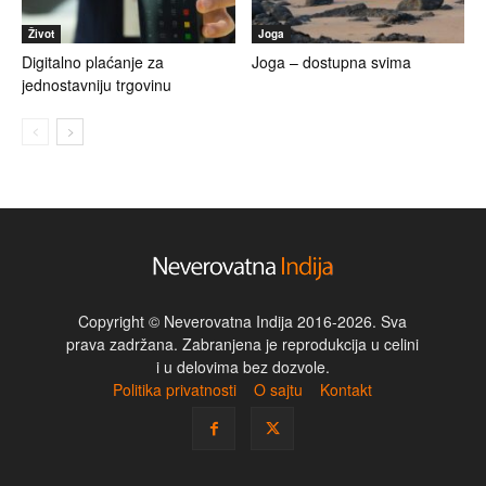
Život
Joga
Digitalno plaćanje za
Joga – dostupna svima
jednostavniju trgovinu
Copyright © Neverovatna Indija 2016-2026. Sva
prava zadržana. Zabranjena je reprodukcija u celini
i u delovima bez dozvole.
Politika privatnosti
O sajtu
Kontakt