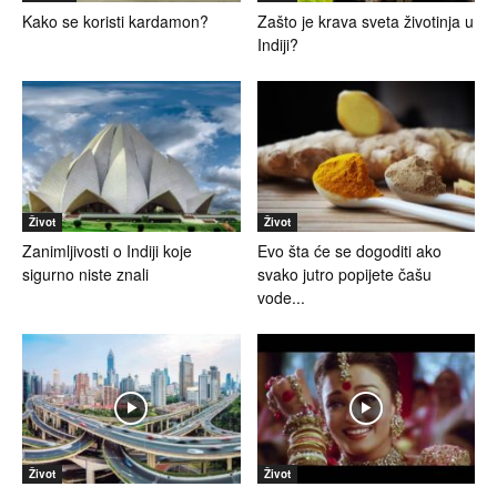
Kako se koristi kardamon?
Zašto je krava sveta životinja u
Indiji?
Život
Život
Zanimljivosti o Indiji koje
Evo šta će se dogoditi ako
sigurno niste znali
svako jutro popijete čašu
vode...
Život
Život