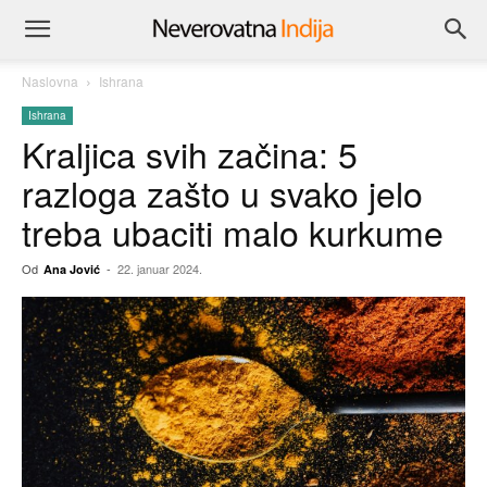
Naslovna
Ishrana
Ishrana
Kraljica svih začina: 5
razloga zašto u svako jelo
treba ubaciti malo kurkume
Od
-
22. januar 2024.
Ana Jović