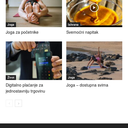
Joga
Ishrana
Joga za početnike
Svemoćni napitak
Život
Joga
Digitalno plaćanje za
Joga – dostupna svima
jednostavniju trgovinu