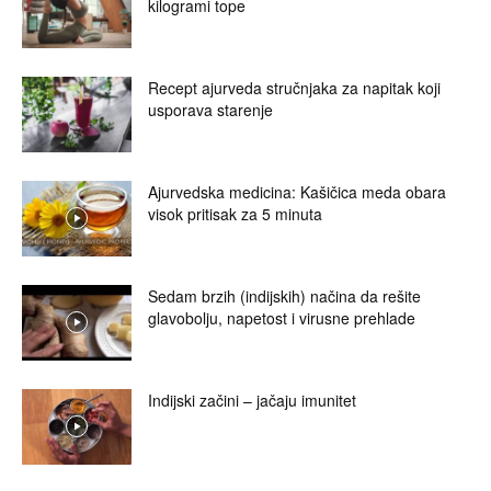
kilogrami tope
Recept ajurveda stručnjaka za napitak koji
usporava starenje
Ajurvedska medicina: Kašičica meda obara
visok pritisak za 5 minuta
Sedam brzih (indijskih) načina da rešite
glavobolju, napetost i virusne prehlade
Indijski začini – jačaju imunitet