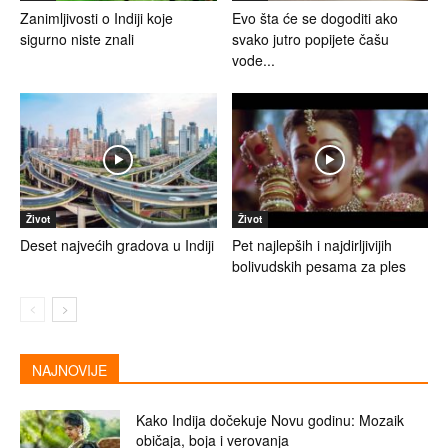
Zanimljivosti o Indiji koje
Evo šta će se dogoditi ako
sigurno niste znali
svako jutro popijete čašu
vode...
Život
Život
Deset najvećih gradova u Indiji
Pet najlepših i najdirljivijih
bolivudskih pesama za ples
NAJNOVIJE
Kako Indija dočekuje Novu godinu: Mozaik
običaja, boja i verovanja