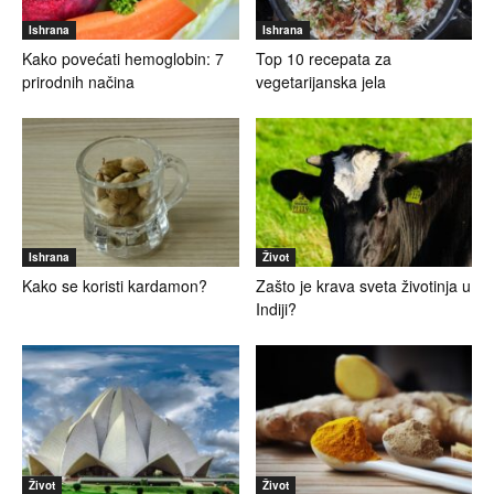
Ishrana
Ishrana
Kako povećati hemoglobin: 7
Top 10 recepata za
prirodnih načina
vegetarijanska jela
Ishrana
Život
Kako se koristi kardamon?
Zašto je krava sveta životinja u
Indiji?
Život
Život