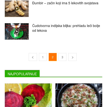
Đumbir – začin koji ima 5 lekovitih svojstava
Čudotvorna indijska biljka: prehladu leči bolje
od lekova
1
2
3
NAJPOPULARNIJE