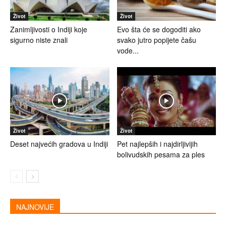
Život
Život
Zanimljivosti o Indiji koje
Evo šta će se dogoditi ako
sigurno niste znali
svako jutro popijete čašu
vode...
Život
Život
Deset najvećih gradova u Indiji
Pet najlepših i najdirljivijih
bolivudskih pesama za ples
NAJNOVIJE