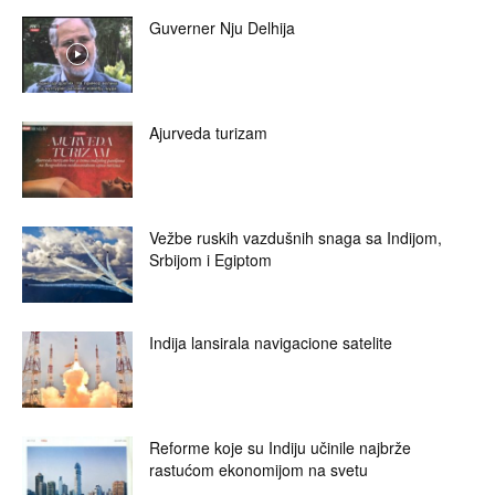
Guverner Nju Delhija
Ajurveda turizam
Vežbe ruskih vazdušnih snaga sa Indijom,
Srbijom i Egiptom
Indija lansirala navigacione satelite
Reforme koje su Indiju učinile najbrže
rastućom ekonomijom na svetu