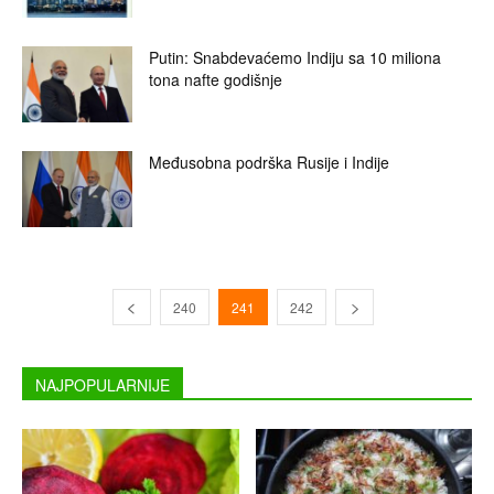
Putin: Snabdevaćemo Indiju sa 10 miliona
tona nafte godišnje
Međusobna podrška Rusije i Indije
240
241
242
NAJPOPULARNIJE