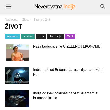
Naslovna
Život
Stranica 241
ŽIVOT
Ajurveda
Ishrana
Joga
Putovanja
Život
Naša budućnost je U ZELENOJ EKONOMIJI
Indija traži od Britanije da vrati dijamant Koh-i-
Nor
Indija će ipak pokušati da vrati dijamant iz
britanske krune