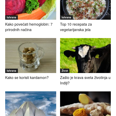
Ishrana
Ishrana
Kako povećati hemoglobin: 7
Top 10 recepata za
prirodnih načina
vegetarijanska jela
Ishrana
Život
Kako se koristi kardamon?
Zašto je krava sveta životinja u
Indiji?