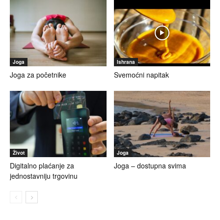
Joga
Ishrana
Joga za početnike
Svemoćni napitak
Život
Joga
Digitalno plaćanje za
Joga – dostupna svima
jednostavniju trgovinu