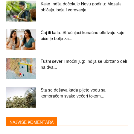
Kako Indija dočekuje Novu godinu: Mozaik
običaja, boja i verovanja
Čaj ili kafa: Stručnjaci konačno otkrivaju koje
piće je bolje za...
Tužni sever i moćni jug: Indija se ubrzano deli
na dva...
Šta se dešava kada pijete vodu sa
komoračem svake večeri tokom...
NAJVIŠE KOMENTARA